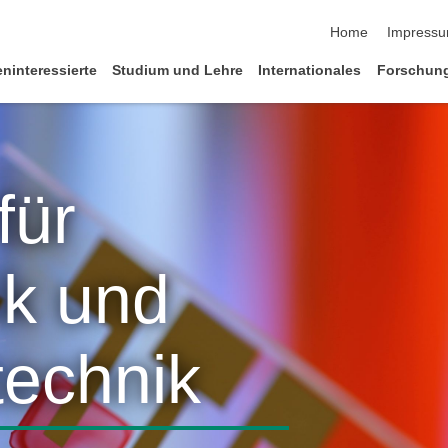
Navigation übersp
Home
Impress
eninteressierte
Studium und Lehre
Internationales
Forschung
für
ik und
technik