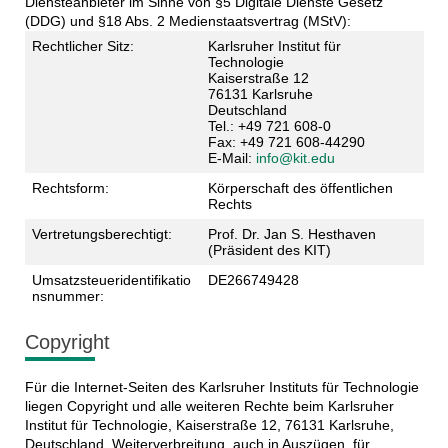
Diensteanbieter im Sinne von §5 Digitale Dienste Gesetz
(DDG) und §18 Abs. 2 Medienstaatsvertrag (MStV):
Rechtlicher Sitz:
Karlsruher Institut für
Technologie
Kaiserstraße 12
76131 Karlsruhe
Deutschland
Tel.: +49 721 608-0
Fax: +49 721 608-44290
E-Mail:
info@kit.edu
Rechtsform:
Körperschaft des öffentlichen
Rechts
Vertretungsberechtigt:
Prof. Dr. Jan S. Hesthaven
(Präsident des KIT)
Umsatzsteueridentifikatio
DE266749428
nsnummer:
Copyright
Für die Internet-Seiten des Karlsruher Instituts für Technologie
liegen Copyright und alle weiteren Rechte beim Karlsruher
Institut für Technologie, Kaiserstraße 12, 76131 Karlsruhe,
Deutschland. Weiterverbreitung, auch in Auszügen, für