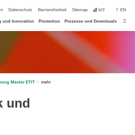
ringen
um
Datenschutz
Barrierefreiheit
Sitemap
EN
KIT
Star
 und Innovation
Promotion
Prozesse und Downloads
ung Master ETIT
k und