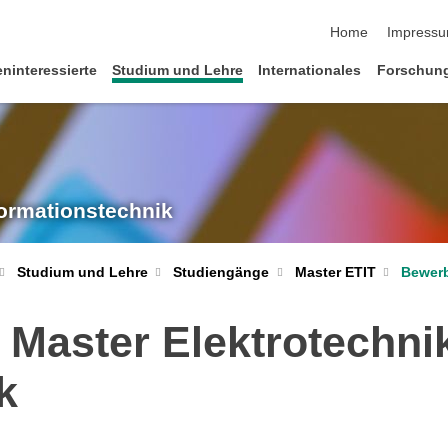
Navigation übersp
Home
Impress
eninteressierte
Studium und Lehre
Internationales
Forschung
formationstechnik
Bewerb
Studium und Lehre
Studiengänge
Master ETIT
 Master Elektrotechni
k