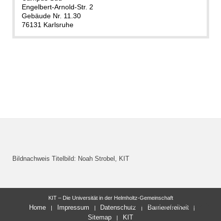
Engelbert-Arnold-Str. 2
Gebäude Nr. 11.30
76131 Karlsruhe
Bildnachweis Titelbild: Noah Strobel, KIT
KIT – Die Universität in der Helmholtz-Gemeinschaft
letzte Änderung: 10.02.2025
Home
Impressum
Datenschutz
Barrierefreiheit
Sitemap
KIT