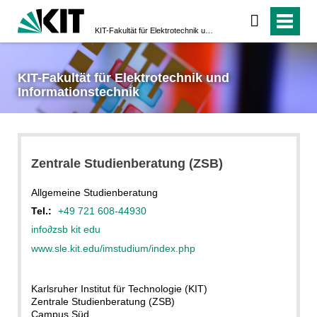
KIT-Fakultät für Elektrotechnik und Informationstechnik
KIT-Fakultät für Elektrotechnik und
Informationstechnik
Zentrale Studienberatung (ZSB)
Allgemeine Studienberatung
Tel.:
+49 721 608-44930
info
∂
zsb kit edu
www.sle.kit.edu/imstudium/index.php
Karlsruher Institut für Technologie (KIT)
Zentrale Studienberatung (ZSB)
Campus Süd